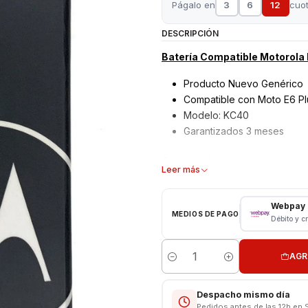
Págalo en
3
6
12
cuo
DESCRIPCIÓN
Batería Compatible Motorola
Producto Nuevo Genérico
Compatible con Moto E6 Pl
Modelo: KC40
Garantizados 3 meses
Características:
Leer más
Bateria Genérica Compatib
Tipo: Li - ion Battery
Webpay
MEDIOS DE PAGO
Modelo: KC40
Débito y c
Capacidad: 3000 mAh
Voltaje: 3.8 v / Wh
AGR
Cantidad
📱🔧
Servicio Técnico Especia
En nuestra tienda contamos con 
Despacho mismo día
para teléfonos móviles
. Te ga
Pedidos antes de las 12h en 