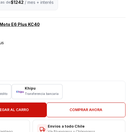
$1242
tas de
/ mes + interés
 Moto E6 Plus KC40
us
le
Khipu
rédito
Transferencia bancaria
EGAR AL CARRO
COMPRAR AHORA
lizado en Celulares
técnicos expertos 👨‍💻👩‍💻 en la
instalación de repuestos
Envíos a todo Chile
rantizamos un trabajo seguro, preciso y de calidad ✅, para que
Santiago
Vía Bluexpress y Chilexpress