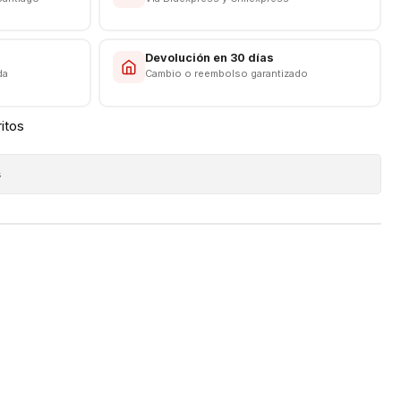
omo nuevo 🔋📲.
s
Devolución en 30 días
da
Cambio o reembolso garantizado
ritos
s