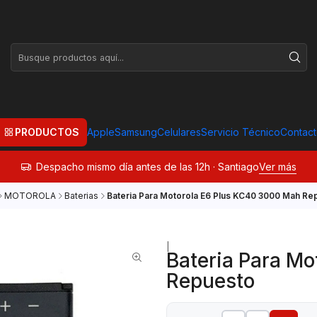
PRODUCTOS
Apple
Samsung
Celulares
Servicio Técnico
Contac
Despacho mismo día antes de las 12h · Santiago
Ver más
MOTOROLA
Baterias
Bateria Para Motorola E6 Plus KC40 3000 Mah Re
|
Bateria Para M
Repuesto