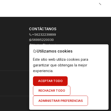
CONTÁCTANOS
+56232239899
56995220030
Ventas Electronicas
Moneda 973, local 327
Utilizamos cookies
Santiago - Santiago Centro
Región Metropolitana - Chile
Este sitio web utiliza cookies para
garantizar que obtengas la mejor
experiencia.
ACEPTAR TODO
RECHAZAR TODO
ADMINISTRAR PREFERENCIAS
Envíanos un mensaje de WhatsApp