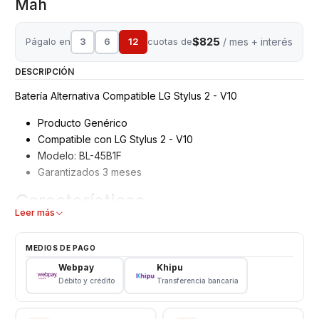
Mah
$825
Págalo en
3
6
12
cuotas de
/ mes + interés
DESCRIPCIÓN
Batería Alternativa Compatible LG Stylus 2 - V10
Producto Genérico
Compatible con LG Stylus 2 - V10
Modelo: BL-45B1F
Garantizados 3 meses
Características
Leer más
Bateria Genérico LG
Tipo: Li - ion Battery
MEDIOS DE PAGO
Modelo: BL-45B1F
Webpay
Khipu
Capacidad: 3000 mAh
Débito y crédito
Transferencia bancaria
Voltaje: 3.8 v / Wh
Respaldo VENTAS ELECTRONICAS