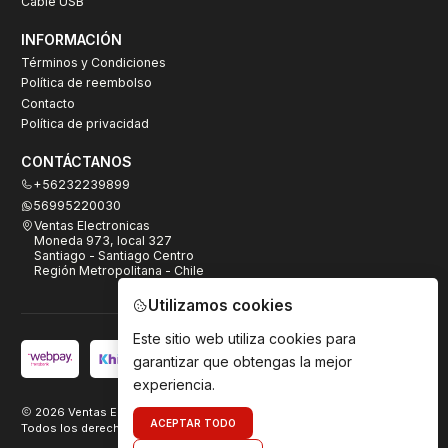
Cable USB
INFORMACIÓN
Términos y Condiciones
Política de reembolso
Contacto
Política de privacidad
CONTÁCTANOS
+56232239899
56995220030
Ventas Electronicas
Moneda 973, local 327
Santiago - Santiago Centro
Región Metropolitana - Chile
Utilizamos cookies
Este sitio web utiliza cookies para
garantizar que obtengas la mejor
experiencia.
2026 Ventas Electrónicas.
ACEPTAR TODO
Todos los derechos reservados. Desarrollado por
TeamDigital.cl