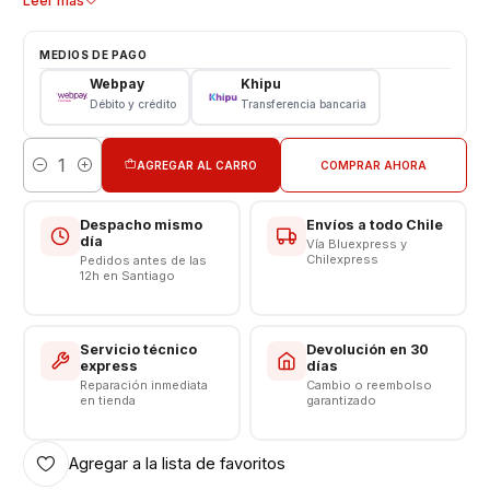
Leer más
Tipo: Li - ion Battery
Modelo: APN 616-0770
MEDIOS DE PAGO
Capacidad: 2915 mAh
Webpay
Khipu
Voltaje: 3.82 v - 12.71wh
Débito y crédito
Transferencia bancaria
Límite Voltaje: 4.35v
Valor incluye Instalación
AGREGAR AL CARRO
COMPRAR AHORA
Cantidad
Somos VENTAS ELECTRONICAS
Despacho mismo
Envíos a todo Chile
día
Vía Bluexpress y
Chilexpress
Pedidos antes de las
12h en Santiago
Servicio técnico
Devolución en 30
express
días
Reparación inmediata
Cambio o reembolso
en tienda
garantizado
Agregar a la lista de favoritos