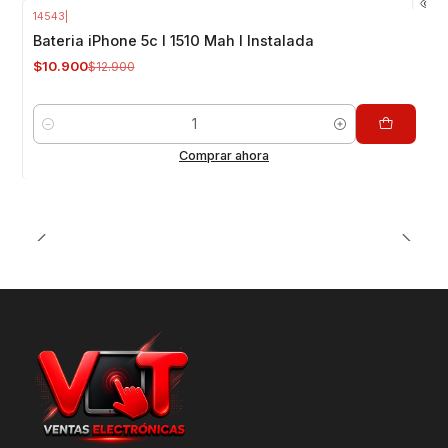
14543
|
-16%
OFF
Bateria iPhone 5c I 1510 Mah I Instalada
$10.900
$12.900
Cantidad
Comprar ahora