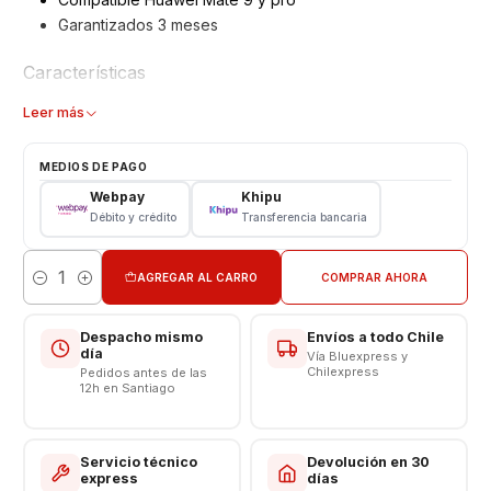
Garantizados 3 meses
Características
Batería Huawei de reemplazo
Leer más
Tipo: Li - ion Battery
Modelo: HB396689ECW
MEDIOS DE PAGO
Capacidad: 3900 mAh
Webpay
Khipu
Voltaje: 3.8 v - 14.9wh
Débito y crédito
Transferencia bancaria
Límite Voltaje: 4.4v
📱🔧
Servicio Técnico Especializado en Celulares
AGREGAR AL CARRO
COMPRAR AHORA
Cantidad
En nuestra tienda contamos con técnicos expertos 👨‍💻👩‍💻
en la
instalación de repuestos para teléfonos móviles
.
Despacho mismo
Envíos a todo Chile
Te garantizamos un trabajo seguro, preciso y de calidad ✅,
día
Vía Bluexpress y
Chilexpress
Pedidos antes de las
para que tu celular vuelva a funcionar como nuevo 🔋📲.
12h en Santiago
Servicio técnico
Devolución en 30
express
días