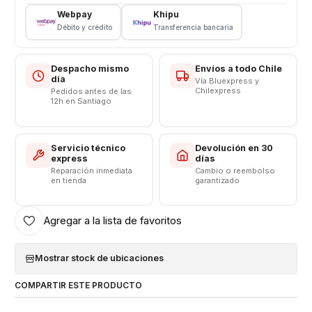
Webpay
Khipu
Consulta disponibilidad de colores antes de rematar
Débito y crédito
Transferencia bancaria
Despacho mismo
Envíos a todo Chile
día
Vía Bluexpress y
Chilexpress
Pedidos antes de las
12h en Santiago
Servicio técnico
Devolución en 30
express
días
Reparación inmediata
Cambio o reembolso
en tienda
garantizado
Agregar a la lista de favoritos
Mostrar stock de ubicaciones
COMPARTIR ESTE PRODUCTO