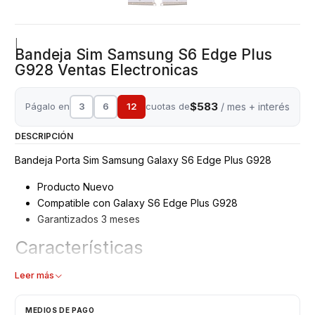
|
Bandeja Sim Samsung S6 Edge Plus
G928 Ventas Electronicas
$583
Págalo en
3
6
12
cuotas de
/ mes + interés
DESCRIPCIÓN
Bandeja Porta Sim Samsung Galaxy S6 Edge Plus G928
Producto Nuevo
Compatible con Galaxy S6 Edge Plus G928
Garantizados 3 meses
Características
Bandeja Porta Sim
Leer más
Color: Silver - Gold
Modelo: SM - G928
MEDIOS DE PAGO