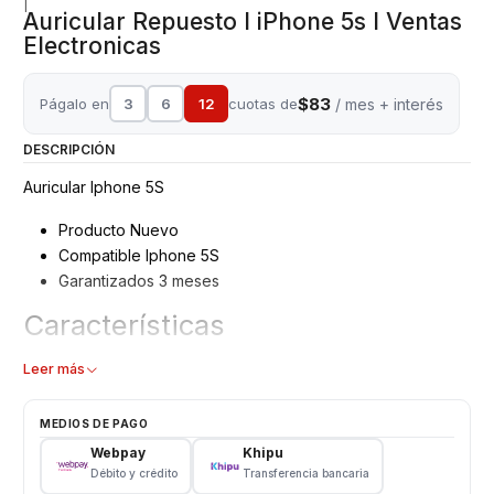
|
Auricular Repuesto I iPhone 5s I Ventas
Electronicas
$83
Págalo en
3
6
12
cuotas de
/ mes + interés
DESCRIPCIÓN
Auricular Iphone 5S
Producto Nuevo
Compatible Iphone 5S
Garantizados 3 meses
Características
Auricular
Leer más
Tipo: Repuesto
Modelo: 5S Iphone
MEDIOS DE PAGO
Webpay
Khipu
Débito y crédito
Transferencia bancaria