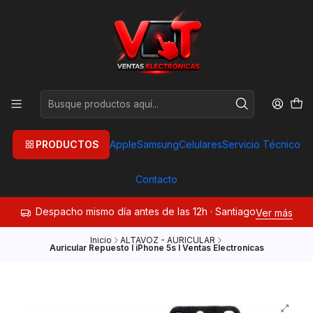
PRODUCTOS
Apple
Samsung
Celulares
Servicio Técnico
Contacto
Despacho mismo día antes de las 12h · Santiago
Ver más
Inicio
ALTAVOZ - AURICULAR
Auricular Repuesto I iPhone 5s I Ventas Electronicas