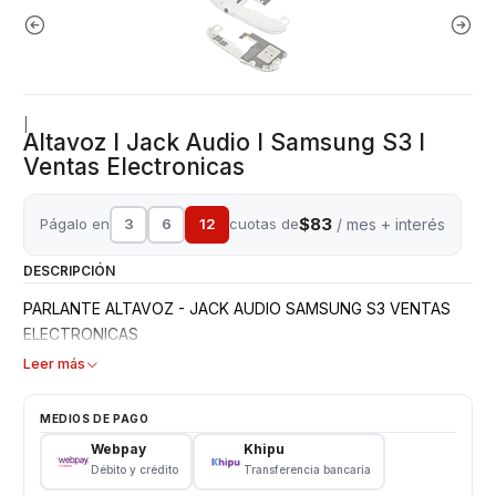
|
Altavoz I Jack Audio I Samsung S3 I
Ventas Electronicas
$83
Págalo en
3
6
12
cuotas de
/ mes + interés
DESCRIPCIÓN
PARLANTE ALTAVOZ - JACK AUDIO SAMSUNG S3 VENTAS
ELECTRONICAS
Leer más
MEDIOS DE PAGO
Webpay
Khipu
Débito y crédito
Transferencia bancaria